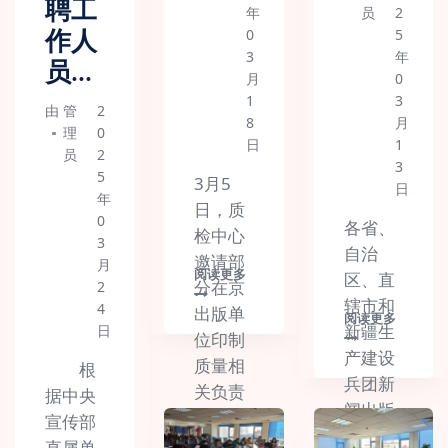
聘工
员
2
年
5
0
作人
年
3
员...
0
月
3
1
由
管
2
月
8
理
0
1
日
员
2
3
5
3月5
日
年
日，质
0
各省、
检中心
3
自治
邀请部
月
阅读更多
区、直
分在京
2
辖市和
4
出版单
阅读更多
新疆生
日
位印制
产建设
质量相
根
兵团新
关负责
据中央
闻出版
人召开
宣传部
局:为全
交流座
直属单