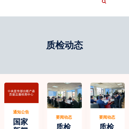
质检动态
通知公告
要闻动态
要闻动态
国家
质检
质检