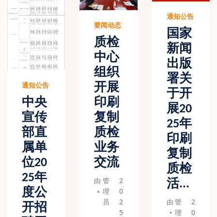
伍，质
署会，
关各部
通知公告
检中
传达学
委、各
要闻动态
心“学思
习了中
国家
人民团
质检
行讲
央党的
体出版
新闻
堂”邀请
建设工
中心
单位...
出版
中...
作...
组织
署关
通知公告
开展
于开
中央
印刷
展20
宣传
复制
25年
部直
质检
印刷
属单
业务
复制
位20
交流
质检
25年
由
管
2
活...
度公
理
0
由
管
2
员
2
开招
理
0
5