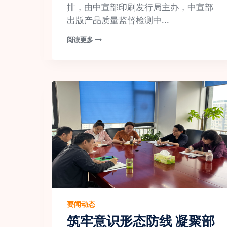
排，由中宣部印刷发行局主办，中宣部
出版产品质量监督检测中...
阅读更多
要闻动态
筑牢意识形态防线 凝聚部