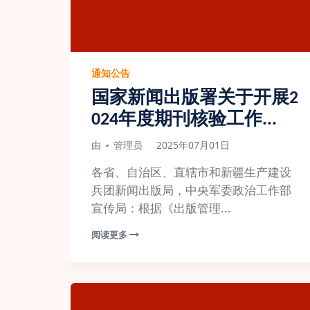
通知公告
国家新闻出版署关于开展2
024年度期刊核验工作...
由
管理员
2025年07月01日
各省、自治区、直辖市和新疆生产建设
兵团新闻出版局，中央军委政治工作部
宣传局：根据《出版管理...
阅读更多