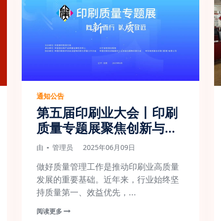
通知公告
第五届印刷业大会丨印刷
质量专题展聚焦创新与...
由
管理员
2025年06月09日
做好质量管理工作是推动印刷业高质量
发展的重要基础。近年来，行业始终坚
持质量第一、效益优先，...
阅读更多