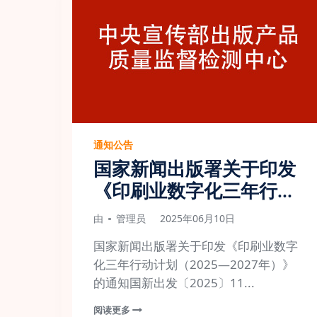
通知公告
国家新闻出版署关于印发
《印刷业数字化三年行...
由
管理员
2025年06月10日
国家新闻出版署关于印发《印刷业数字
化三年行动计划（2025—2027年）》
的通知国新出发〔2025〕11...
阅读更多