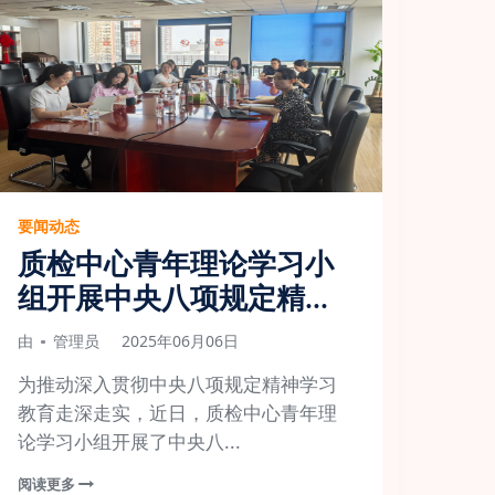
要闻动态
质检中心青年理论学习小
组开展中央八项规定精...
由
管理员
2025年06月06日
为推动深入贯彻中央八项规定精神学习
教育走深走实，近日，质检中心青年理
论学习小组开展了中央八...
阅读更多