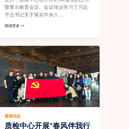
暨警示教育会议。会议传达学习了习近
平总书记关于落实中央八...
阅读更多
要闻动态
质检中心开展“春风伴我行