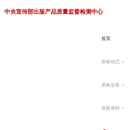
中央宣传部出版产品质量监督检测中心
首页
质检动态
质检业务
质检资料