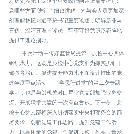
对历史虚无主义这个重要政治问题上需要特别注
意哪些方面”进行了细致讲解，对与会人员更加深
刻理解把握习近平总书记重要论述，明辨是非与
真伪、澄清真理与谬误，牢牢守好意识形态阵地
提供了理论指导。
本次活动由传媒监管局提议，质检中心具体
组织承办。这既是质检中心党支部为抓实抓细干
部教育培训、促进提升能力水平而设计推出的党
建年度重点活动——“学思行讲堂”的第二次专题
学习，也是与部机关对口局室党支部加强业务交
流、开展联学共建的一次有益尝试。下一步，质
检中心党支部将深入贯彻落实中央和部务会的部
署要求，创新党建工作思路，提升党建工作活
力，以高质量的党建工作促进质检工作高质量发