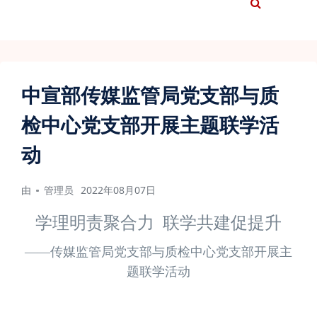
中宣部传媒监管局党支部与质
检中心党支部开展主题联学活
动
由
管理员
2022年08月07日
学理明责聚合力 联学共建促提升
——传媒监管局党支部与质检中心党支部开展主
题联学活动