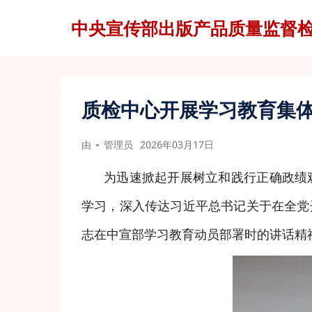
中央宣传部出版产品质量监督
质检中心开展学习教育集
由
管理员
2026年03月17日
为迅速掀起开展树立和践行正确政绩
学习，深入传达习近平总书记关于在全党
志在中宣部学习教育动员部署时的讲话精