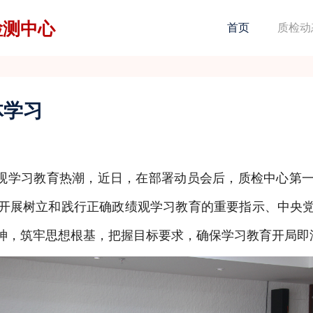
检测中心
首页
质检动
体学习
观学习教育热潮，近日，在部署动员会后，质检中心第
开展树立和践行正确政绩观学习教育的重要指示、中央
神，筑牢思想根基，把握目标要求，确保学习教育开局即